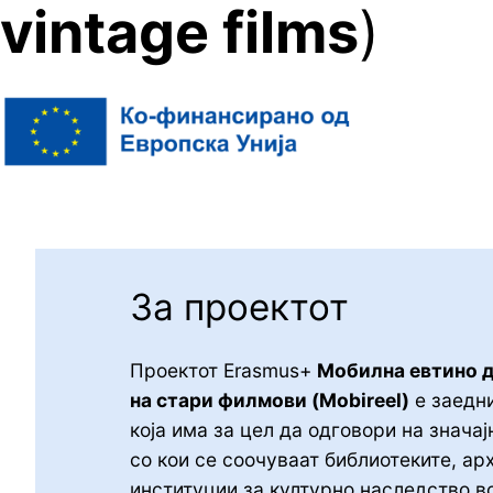
vintage films
)
За проектот
Проектот Erasmus+
Мобилна евтино 
на стари филмови (Mobireel)
е заедни
која има за цел да одговори на знача
со кои се соочуваат библиотеките, ар
институции за културно наследство в