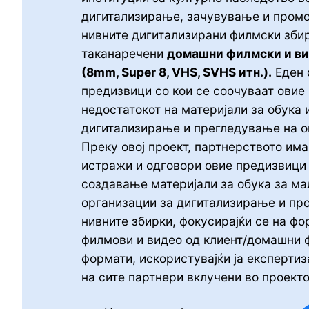
дигитализирање, зачувување и пром
нивните дигитализирани филмски збир
таканаречени
домашни филмски и в
(8mm, Super 8, VHS, SVHS итн.).
Еден 
предизвици со кои се соочуваат овие
недостатокот на материјали за обука 
дигитализирање и прегледување на о
Преку овој проект, партнерството има
истражи и одговори овие предизвици
создавање материјали за обука за ма
организации за дигитализирање и п
нивните збирки, фокусирајќи се на фо
филмови и видео од клиент/домашни 
формати, искористувајќи ја експертиз
на сите партнери вклучени во проекто