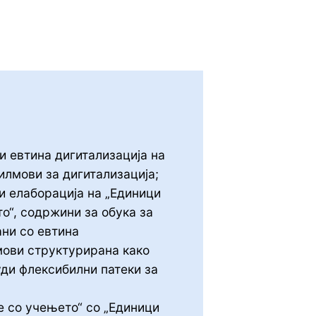
и евтина дигитализација на
лмови за дигитализација;
и елаборација на „Единици
о“, содржини за обука за
ни со евтина
мови структурирана како
уди флексибилни патеки за
 со учењето“ со „Единици