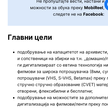
Не пропуштајте вести, настани и
Fa
можности за обука преку
MobiReel
,
следете не на
Facebook
:
Главни цели
подобрување на капацитетот на архивисти,
и сопственици на збирки на т.н. „домашно
ги дигитализираат со евтина технологија н
филмови за широка потрошувачка (8мм, суп
потрошувачи (VHS, S-VHS, Betamax) преку 
стручно стручно образование (CVET) матери
отворени, флексибилни и бесплатни;
подобрување на можностите за дополнител
дигитализација на филмови/ленти преку по