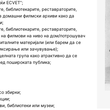
јќи ECVET“;
е, библиотекарите, реставраторите,
на домашни филмски архиви како да
и;
е, библиотекарите, реставраторите,
 на филмови на ниво на дом/потрошувач
гиталните материјали (или барем да се
иксирање или зачувување);
елната група како атрактивно да се
ред пошироката публика;
со збирки;
кции;
ви, библиотеки или музеи;