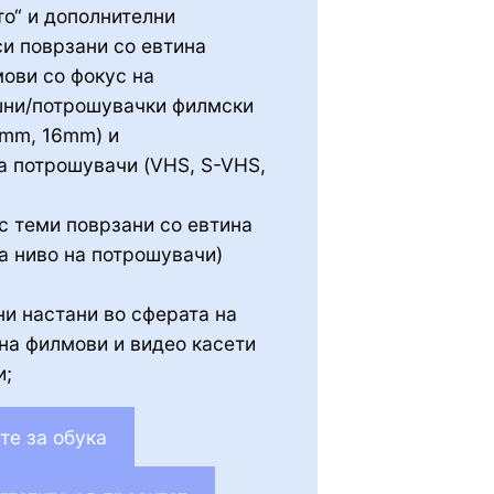
то“ и дополнителни
и поврзани со евтина
мови со фокус на
ни/потрошувачки филмски
8mm, 16mm) и
на потрошувачи (VHS, S-VHS,
с теми поврзани со евтина
а ниво на потрошувачи)
ни настани во сферата на
 на филмови и видео касети
и;
те за обука