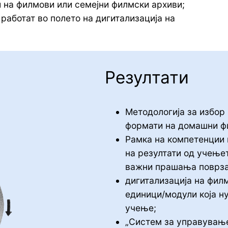
 на филмови или семејни филмски архиви;
работат во полето на дигитализација на
Резултати
Методологија за избор 
формати на домашни фи
Рамка на компетенции 
на резултати од учењет
важни прашања поврза
дигитализација на фил
единици/модули која н
учење;
„Систем за управување