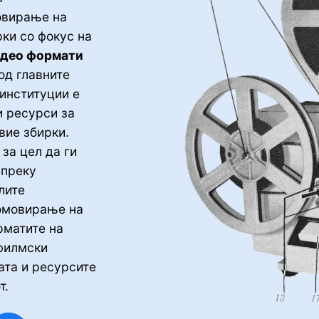
овирање на
ки со фокус на
идео формати
од главните
 институции е
и ресурси за
вие збирки.
 за цел да ги
 преку
лите
ромовирање на
рматите на
филмски
ата и ресурсите
т.