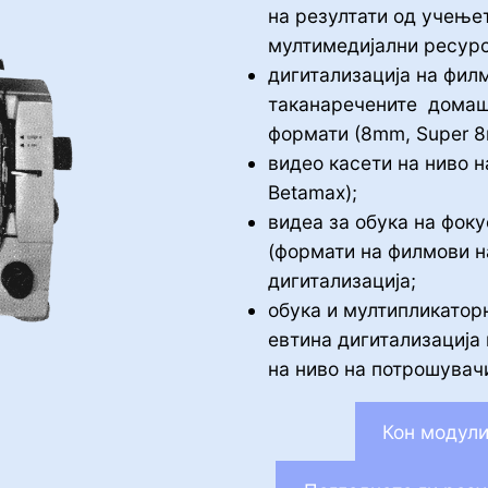
на резултати од учење
мултимедијални ресурс
дигитализација на фил
таканаречените домаш
формати (8mm, Super 
видео касети на ниво 
Betamax);
видеа за обука на фоку
(формати на филмови н
дигитализација;
обука и мултипликатор
евтина дигитализација
на ниво на потрошувач
Кон модули