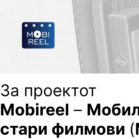
Оди
на
содржината
За проектот
Mobireel
–
Мобил
стари филмови
(