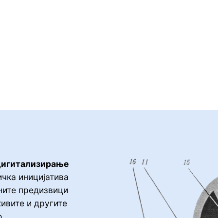
дигитализирање
чка иницијатива
јните предизвици
хивите и другите
о