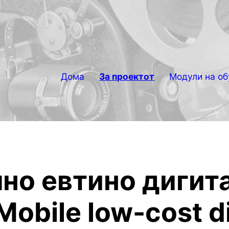
Дома
За проектот
Модули на об
но евтино дигит
Mobile low-cost di