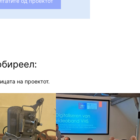
лтатите од проектот
обиреел:
ицата на проектот.