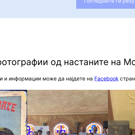
Погледнете ги резу
фотографии од настаните на М
и и информации може да најдете на
Facebook
стран