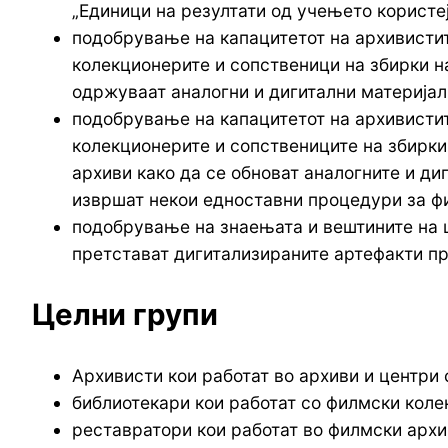
„Единици на резултати од учењето користе
подобрување на капацитетот на архивистит
колекционерите и сопственици на збирки 
одржуваат аналогни и дигитални материјал
подобрување на капацитетот на архивистит
колекционерите и сопствениците на збирки
архиви како да се обноват аналогните и ди
извршат некои едноставни процедури за ф
подобрување на знаењата и вештините на ц
претстават дигитализираните артефакти п
Целни групи
Архивисти кои работат во архиви и центри 
библиотекари кои работат со филмски коле
реставратори кои работат во филмски архи