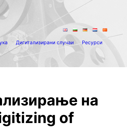
ука
Дигитализирани случаи
Ресурси
ализирање на
gitizing of