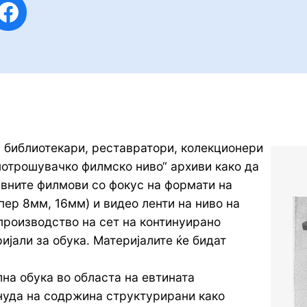
cebook
 библиотекари, реставратори, колекционери
/потрошувачко филмско ниво“ архиви како да
ивните филмови со фокус на формати на
ер 8мм, 16мм) и видео ленти на ниво на
производство на сет на континуирано
јали за обука. Материјалите ќе бидат
на обука во областа на евтината
нуда на содржина структурирани како