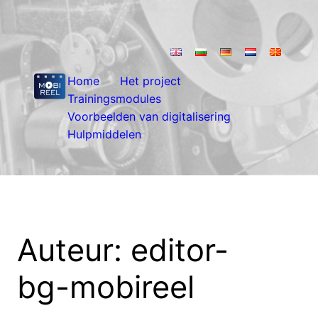
Ga
naar
de
inhoud
Home
Het project
Trainingsmodules
Voorbeelden van digitalisering
Hulpmiddelen
Auteur:
editor-
bg-mobireel